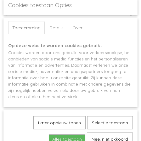
Cookies toestaan Opties
Specificaties
EAN code
Omschrijving
Toestemming
Details
Over
6096734687611
Volume pincet zilverkleurig met speciale grip om nog betere fans te creëren.
Op deze website worden cookies gebruikt
Cookies worden door ons gebruikt voor verkeersanalyse, het
aanbieden van sociale media-functies en het personaliseren
van informatie en advertenties. Daarnaast verlenen we onze
sociale media-, advertentie- en analysepartners toegang tot
Ook interessant
informatie over hoe u onze site gebruikt. Zij kunnen deze
informatie gebruiken in combinatie met andere gegevens die
zij mogelijk hebben verzameld door uw gebruik van hun
diensten of die u hen hebt verstrekt.
Later opnieuw tonen
Selectie toestaan
Alles toestaan
Nee, niet akkoord