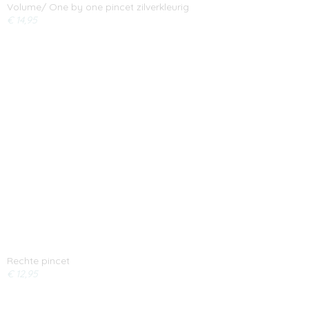
Volume/ One by one pincet zilverkleurig
€ 14,95
Rechte pincet
€ 12,95