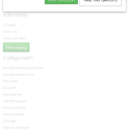
Alles toestaan
Nee, niet akkoord
Informatie
Contact
Over ons
Voorwaarden
Herroeping
Categorieën
Wimpernwelle producten
Wimperextensions
Pincetten
Browlift
Hennabrow
Wenkbrauwen
Microneedling
Microblading
Overige
Korean Skincare