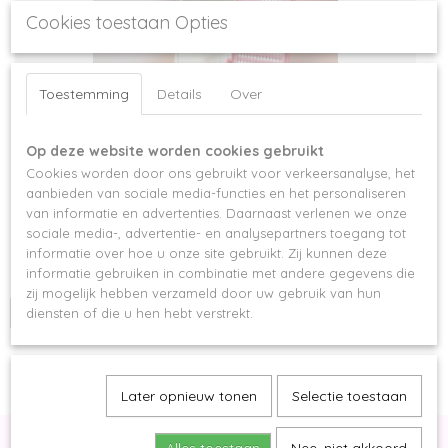
Cookies toestaan Opties
Toestemming
Details
Over
Op deze website worden cookies gebruikt
Cookies worden door ons gebruikt voor verkeersanalyse, het
Pre-made wimperextensions 5/6D
aanbieden van sociale media-functies en het personaliseren
van informatie en advertenties. Daarnaast verlenen we onze
Pre-made wimperextensions Volume wimperextensions die al…
sociale media-, advertentie- en analysepartners toegang tot
€ 18,95
informatie over hoe u onze site gebruikt. Zij kunnen deze
informatie gebruiken in combinatie met andere gegevens die
✓
Op voorraad
zij mogelijk hebben verzameld door uw gebruik van hun
IN WINKELWAGEN
diensten of die u hen hebt verstrekt.
Later opnieuw tonen
Selectie toestaan