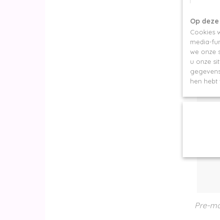
Op deze
Cookies w
Volume
media-fun
we onze s
u onze si
gegevens 
hen hebt 
Pre-ma