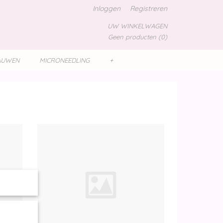
Inloggen
Registreren
UW WINKELWAGEN
Geen producten
(0)
AUWEN
MICRONEEDLING
+