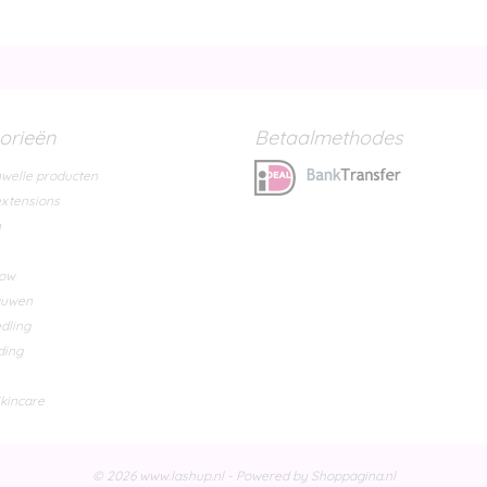
orieën
Betaalmethodes
welle producten
xtensions
n
ow
auwen
dling
ding
kincare
© 2026 www.lashup.nl - Powered by Shoppagina.nl