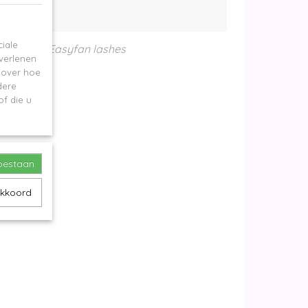
iale
Easyfan lashes
 verlenen
e over hoe
dere
f die u
toestaan
akkoord