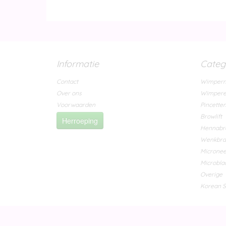
Informatie
Categ
Contact
Wimpern
Over ons
Wimpere
Voorwaarden
Pincette
Browlift
Herroeping
Hennabr
Wenkbr
Micronee
Microbla
Overige
Korean S