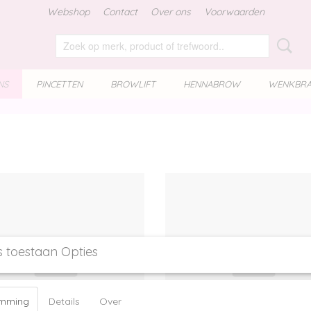
Webshop
Contact
Over ons
Voorwaarden
NS
PINCETTEN
BROWLIFT
HENNABROW
WENKBR
s toestaan Opties
emming
Details
Over