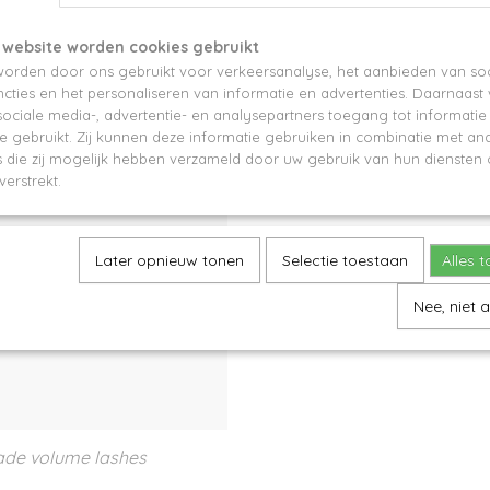
 website worden cookies gebruikt
orden door ons gebruikt voor verkeersanalyse, het aanbieden van soc
 lashes
One by one lashes
cties en het personaliseren van informatie en advertenties. Daarnaast
ociale media-, advertentie- en analysepartners toegang tot informati
te gebruikt. Zij kunnen deze informatie gebruiken in combinatie met an
die zij mogelijk hebben verzameld door uw gebruik van hun diensten o
verstrekt.
Later opnieuw tonen
Selectie toestaan
Alles 
Nee, niet 
de volume lashes