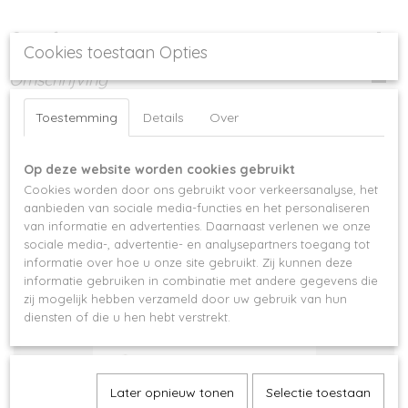
Specificaties
Cookies toestaan Opties
Productcode
Omschrijving
1098
Pincet speciaal voor volume wimperextensions, kan ook gebruikt worden
EAN code
Toestemming
Details
Over
voor de One by one techniek.
6096711031017
Op deze website worden cookies gebruikt
Cookies worden door ons gebruikt voor verkeersanalyse, het
aanbieden van sociale media-functies en het personaliseren
van informatie en advertenties. Daarnaast verlenen we onze
Ook interessant
sociale media-, advertentie- en analysepartners toegang tot
informatie over hoe u onze site gebruikt. Zij kunnen deze
informatie gebruiken in combinatie met andere gegevens die
zij mogelijk hebben verzameld door uw gebruik van hun
diensten of die u hen hebt verstrekt.
Later opnieuw tonen
Selectie toestaan