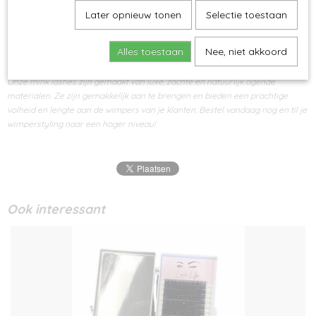
perfect voor
Later opnieuw tonen
Selectie toestaan
wimperstylisten!
Alles toestaan
Nee, niet akkoord
Onze mink lashes zijn gemaakt van luxe, zachte en natuurlijk ogende
materialen. Ze zijn gemakkelijk aan te brengen en bieden een prachtige
volheid en lengte aan de wimpers van je klanten. Bestel vandaag nog en til je
wimperstyling naar een hoger niveau!
Ook interessant