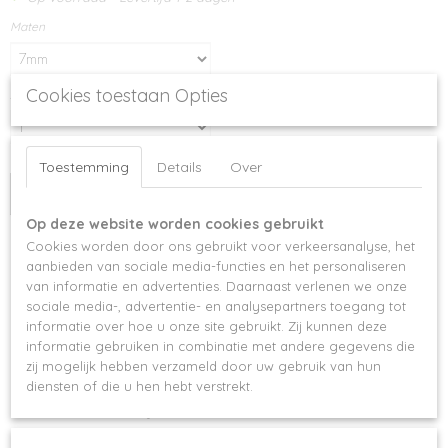
Maten
Cookies toestaan Opties
Aantal
Toestemming
Details
Over
IN WINKELWAGEN
Op deze website worden cookies gebruikt
Cookies worden door ons gebruikt voor verkeersanalyse, het
Specificaties
aanbieden van sociale media-functies en het personaliseren
van informatie en advertenties. Daarnaast verlenen we onze
Productcode
Omschrijving
sociale media-, advertentie- en analysepartners toegang tot
2-1
informatie over hoe u onze site gebruikt. Zij kunnen deze
Ontdek onze hoogwaardige
informatie gebruiken in combinatie met andere gegevens die
zij mogelijk hebben verzameld door uw gebruik van hun
diensten of die u hen hebt verstrekt.
mink wimperextensions,