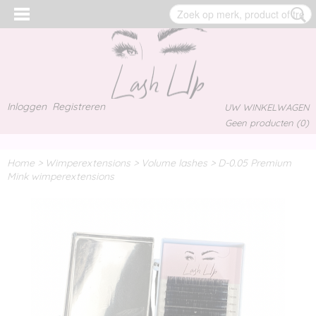
Inloggen
Registreren
UW WINKELWAGEN
Geen producten
(0)
Home
>
Wimperextensions
>
Volume lashes
>
D-0.05 Premium
Mink wimperextensions