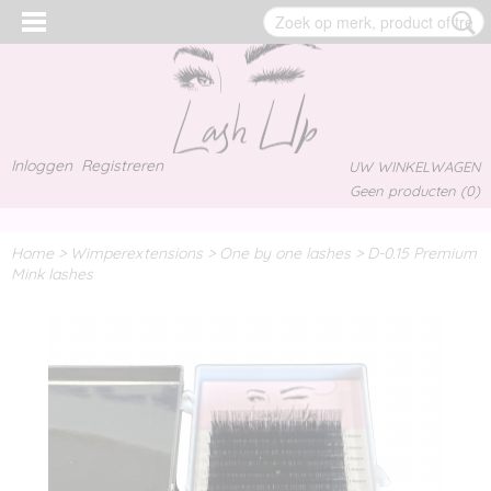
Inloggen
Registreren
UW WINKELWAGEN
Geen producten
(0)
Home
>
Wimperextensions
>
One by one lashes
>
D-0.15 Premium
Mink lashes