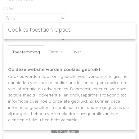
Maten
Cookies toestaan Opties
Aantal
Toestemming
Details
Over
IN WINKELWAGEN
Op deze website worden cookies gebruikt
Cookies worden door ons gebruikt voor verkeersanalyse, het
Specificaties
aanbieden van sociale media-functies en het personaliseren
van informatie en advertenties. Daarnaast verlenen we onze
Productcode
Omschrijving
sociale media-, advertentie- en analysepartners toegang tot
1046
informatie over hoe u onze site gebruikt. Zij kunnen deze
Zijdezacht premium kwaliteit wimperextensions, handgemaakt, matte
informatie gebruiken in combinatie met andere gegevens die
diepzwarte afwerking. Geschikt voor de One by One techniek.
zij mogelijk hebben verzameld door uw gebruik van hun
diensten of die u hen hebt verstrekt.