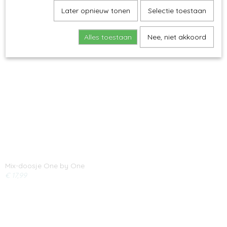
Later opnieuw tonen
Selectie toestaan
Ook interessant
Alles toestaan
Nee, niet akkoord
Mix-doosje One by One
€ 17,99