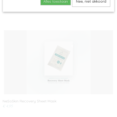
Alles toestaan
Nee, niet akkoord
Cartridge 12-pins Nésoskinpen
€ 4,99
NeSoSkin Recovery Sheet Mask
€ 4,95